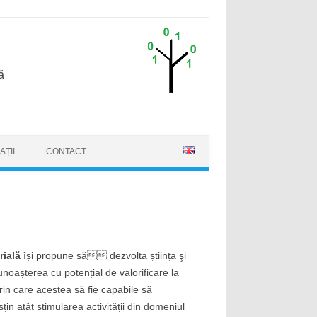
ă
AȚII
CONTACT
rială
își propune să dezvolta știința şi
noașterea cu potențial de valorificare la
rin care acestea să fie capabile să
in atât stimularea activității din domeniul