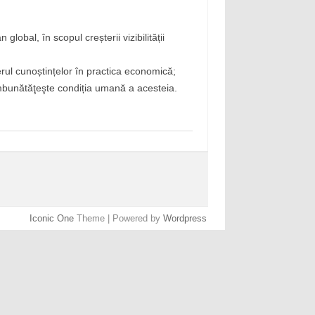
lobal, în scopul creșterii vizibilității
erul cunoștințelor în practica economică;
i îmbunătăţeşte condiția umană a acesteia.
Iconic One
Theme | Powered by
Wordpress