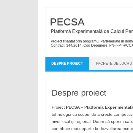
PECSA
Platformă Experimentală de Calcul Perfo
Proiect finanțat prin programul Parteneriate in dom
Contract: 344/2014, Cod Depunere: PN-II-PT-PCC
DESPRE PROIECT
PACHETE DE LUCRU
Despre proiect
Proiect
PECSA – Platformă Experimentală d
tehnologia cu scopul de a crește competitivi
nivel local și regional. Dorim să sporim cap
contribuie mai departe la dezvoltarea econom