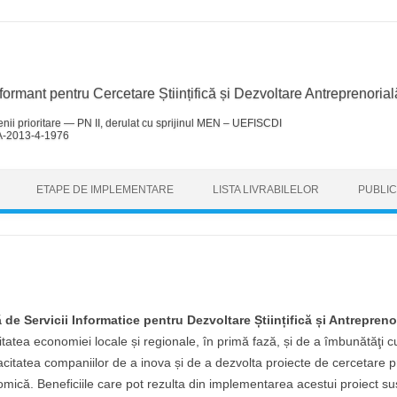
rmant pentru Cercetare Științifică și Dezvoltare Antreprenorial
enii prioritare — PN II, derulat cu sprijinul MEN – UEFISCDI
A-2013-4-1976
Skip to content
ETAPE DE IMPLEMENTARE
LISTA LIVRABILELOR
PUBLIC
e Servicii Informatice pentru Dezvoltare Științifică și Antrepreno
tatea economiei locale și regionale, în primă fază, și de a îmbunătăţi cu
acitatea companiilor de a inova și de a dezvolta proiecte de cercetare p
ică. Beneficiile care pot rezulta din implementarea acestui proiect susț